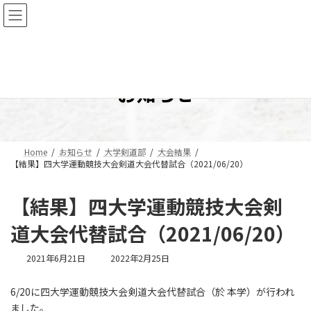
コ
ナ
ン
ビ
テ
ゲ
ン
ー
ツ
シ
へ
ョ
お知らせ
ス
ン
キ
に
ッ
移
プ
動
Home
お知らせ
大学剣道部
大会結果
【結果】四大学運動競技大会剣道大会代替試合（2021/06/20）
【結果】四大学運動競技大会剣
道大会代替試合（2021/06/20）
最
2021年6月21日
2022年2月25日
終
更
6/20に四大学運動競技大会剣道大会代替試合（於 本学）が行われ
新
ました。
日