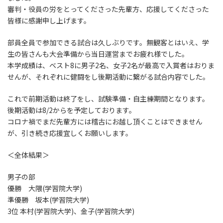
時
審判・役員の労をとってくださった先輩方、応援してくださった
:
皆様に感謝申し上げます。
部員全員で参加できる試合は久しぶりです。無観客とはいえ、学
生の皆さんも大会準備から当日運営までお疲れ様でした。
本学成績は、ベスト8に男子2名、女子2名が最高で入賞者はおりま
せんが、それぞれに健闘をし後期活動に繋がる試合内容でした。
これで前期活動は終了をし、試験準備・自主練期間となります。
後期活動は8/2からを予定しております。
コロナ禍でまだ先輩方には稽古にお越し頂くことはできません
が、引き続き応援宜しくお願いします。
＜全体結果＞
男子の部
優勝 大隈(学習院大学)
準優勝 坂本(学習院大学)
3位 本村(学習院大学)、金子(学習院大学)