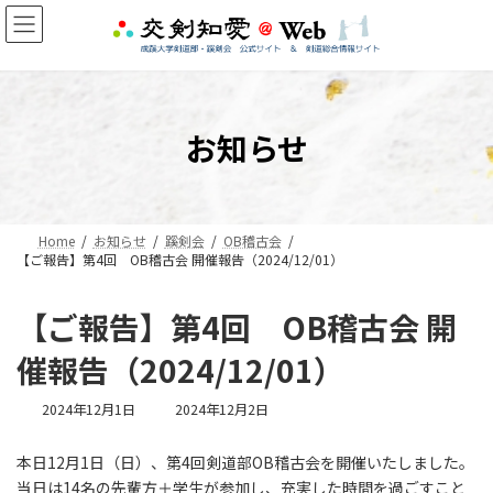
コ
ナ
ン
ビ
テ
ゲ
ン
ー
ツ
シ
へ
ョ
お知らせ
ス
ン
キ
に
ッ
移
プ
動
Home
お知らせ
蹊剣会
OB稽古会
【ご報告】第4回 OB稽古会 開催報告（2024/12/01）
【ご報告】第4回 OB稽古会 開
催報告（2024/12/01）
最
2024年12月1日
2024年12月2日
終
更
本日12月1日（日）、第4回剣道部OB稽古会を開催いたしました。
新
当日は14名の先輩方＋学生が参加し、充実した時間を過ごすこと
日