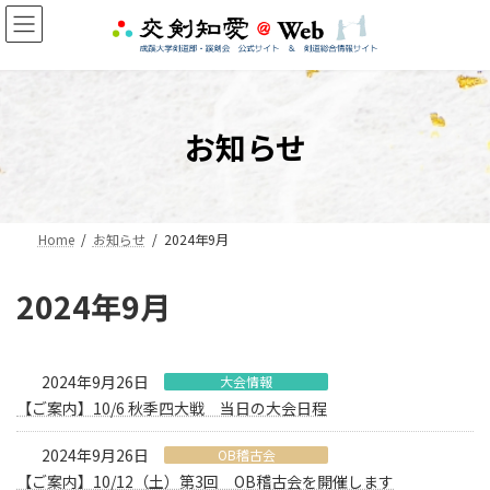
コ
ナ
ン
ビ
テ
ゲ
ン
ー
ツ
シ
へ
ョ
お知らせ
ス
ン
キ
に
ッ
移
プ
動
Home
お知らせ
2024年9月
2024年9月
2024年9月26日
大会情報
【ご案内】10/6 秋季四大戦 当日の大会日程
2024年9月26日
OB稽古会
【ご案内】10/12（土）第3回 OB稽古会を開催します