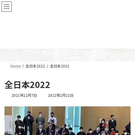
コ
ナ
ン
ビ
テ
ゲ
ン
ー
ツ
シ
へ
ョ
メディア
ス
ン
キ
に
ッ
移
プ
動
Home
全日本2022
全日本2022
全日本2022
最
2021年12月7日
2022年2月21日
終
更
新
日
時
: